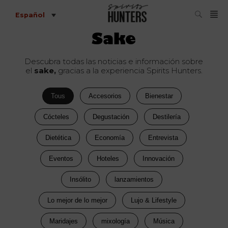
Español
Sake
Descubra todas las noticias e información sobre
el
sake,
gracias a la experiencia Spirits Hunters.
Tous
Accesorios
Bienestar
Cócteles
Degustación
Destilería
Dietética
Economía
Entrevista
Eventos
Hoteles
Innovación
Insólito
lanzamientos
Lo mejor de lo mejor
Lujo & Lifestyle
Maridajes
mixología
Música