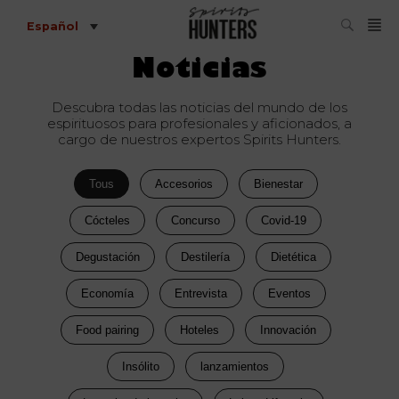
Español
Noticias
Descubra todas las noticias del mundo de los
espirituosos para profesionales y aficionados, a
cargo de nuestros expertos Spirits Hunters.
Tous
Accesorios
Bienestar
Cócteles
Concurso
Covid-19
Degustación
Destilería
Dietética
Economía
Entrevista
Eventos
Food pairing
Hoteles
Innovación
Insólito
lanzamientos