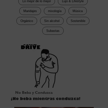
Lo mejor de lo mejor
Lujo & Lifestyle
Maridajes
mixología
Música
Orgánico
Sin alcohol
Sostenible
Subastas
No Beba y Conduzca
¡No beba mientras conduzca!