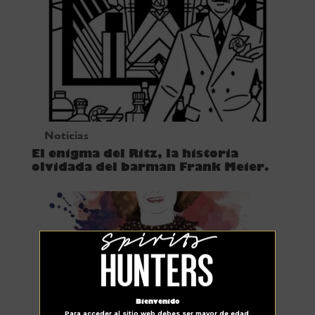
Noticias
El enigma del Ritz, la historia
olvidada del barman Frank Meier.
Bienvenido
Para acceder al sitio web debes ser mayor de edad.