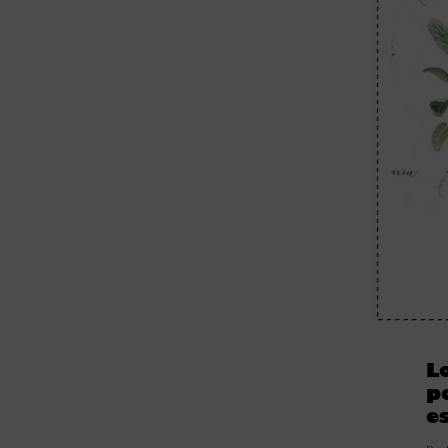
L
p
e