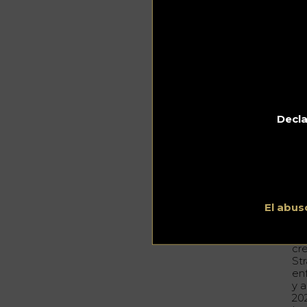
El
Ch
be
to
li
al
Inc
la
de
Decla
ext
ag
Ot
ap
El abus
es
Más
cr
St
en
y 
20