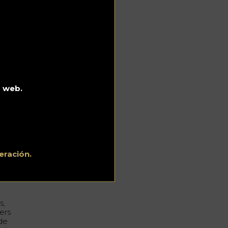
tos
de
 en
a
en
o web.
a
eración.
 la
s,
ers
 de