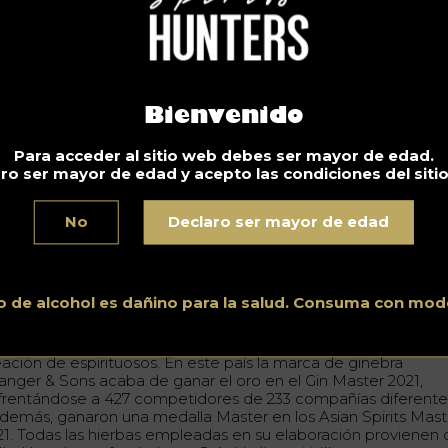
 presidente del Sindicato Francés de Licores y presidente de
ratreuse Diffusion
dice
a propósito de este segmento: «
Nos
neficiamos de una imagen muy positiva, sobre todo porque
do el mundo intenta curarse con las plantas. Sin decir que es
cores mejoran la salud, aunque este sea el argumento básico 
gunos, podemos admitir que hacen las cosas bien
«.
Bienvenido
luso en Francia, los licores de hierba encuentra su lugar hasta
 gastronomía. «
Cada vez más chefs los utilizan en la cocina. L
Para acceder al sitio web debes ser mayor de edad.
stilería Massenez se ha convertido incluso en el especialista 
ro ser mayor de edad y acepto las condiciones del siti
ractos utilizados por chocolateros, pasteleros y heladeros,
»
rega Delafon.
No
Declaro ser mayor de edad
ros productores de licores de hierbas están
rovechando del impulso del cual beneficiarí
o de alcohol es dañino para la salud. Consuma con mod
te sector
 allá de Europa, en India, las hierbas juegan un gran papel en
eación de espirituosos. En este país la marca de ginebra
ranger & Sons acaba de ganar el oro en el Gin Master 2021,
frentándose a 427 competidores de 233 compañías diferente
además, ganaron una medalla Master en los Asian Spirits Mast
21. Todas las hierbas empleadas en su elaboración provienen