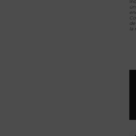
Ind
ún
en
Con
de 
la