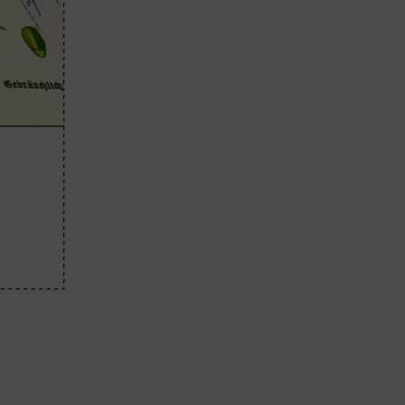
Lujo y Lifestyle
Recetas
Abecedario
No Beba y
Conduzca
Competencias
Urgency Planet
Boletín Spirits
Hunters