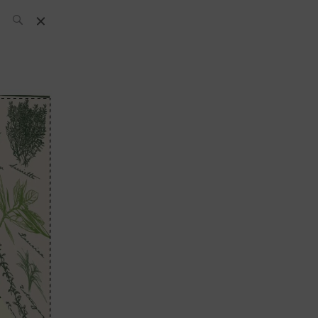
El Equipo SH
Noticias
Archivos:
What’s Up
Today
Bares
Bartenders
Boutique
Cócteles