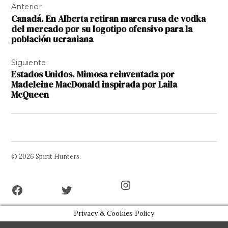
Anterior
de
Canadá. En Alberta retiran marca rusa de vodka
entradas
del mercado por su logotipo ofensivo para la
población ucraniana
Siguiente
Estados Unidos. Mimosa reinventada por
Madeleine MacDonald inspirada por Laila
McQueen
© 2026 Spirit Hunters.
Facebook
Twitter
Instagram
Page
Username
Privacy & Cookies Policy