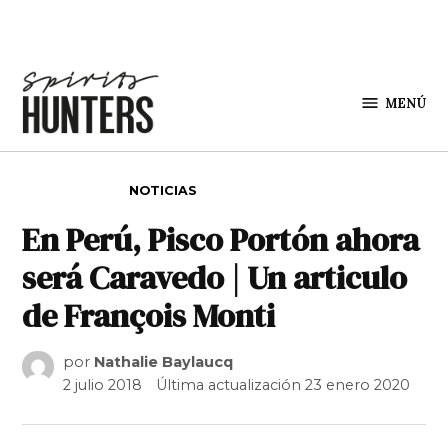
Saltar al contenido
MENÚ
Spirit
Hunters
PUBLICADO EN
NOTICIAS
En Perú, Pisco Portón ahora
será Caravedo | Un articulo
de François Monti
por
Nathalie Baylaucq
2 julio 2018
Última actualización
23 enero 2020