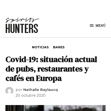
Saltar al contenido
MENÚ
Spirit
Hunters
PUBLICADO EN
NOTICIAS
BARES
Covid-19: situación actual
de pubs, restaurantes y
cafés en Europa
por
Nathalie Baylaucq
20 octubre 2020