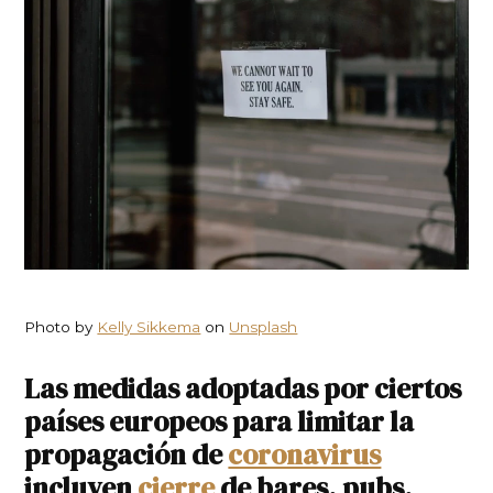
Photo by
Kelly Sikkema
on
Unsplash
Las medidas adoptadas por ciertos
países europeos para limitar la
propagación de
coronavirus
incluyen
cierre
de bares, pubs,