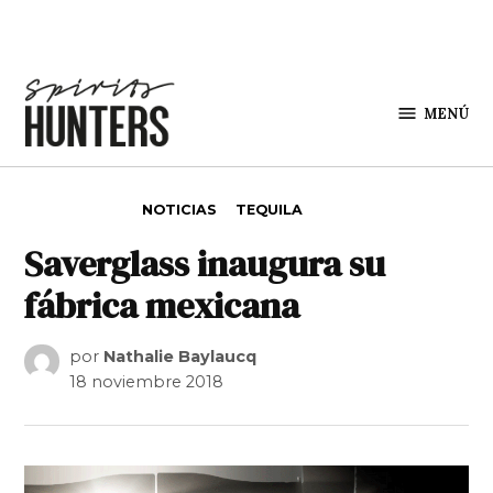
Saltar al contenido
MENÚ
Spirit
Hunters
PUBLICADO EN
NOTICIAS
TEQUILA
Saverglass inaugura su
fábrica mexicana
por
Nathalie Baylaucq
18 noviembre 2018