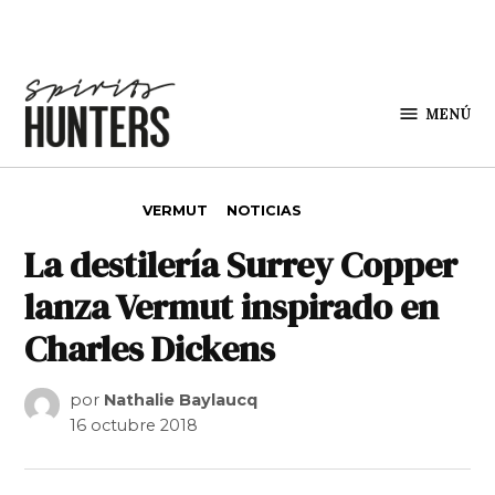
Saltar al contenido
MENÚ
Spirit
Hunters
PUBLICADO EN
VERMUT
NOTICIAS
La destilería Surrey Copper
lanza Vermut inspirado en
Charles Dickens
por
Nathalie Baylaucq
16 octubre 2018