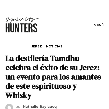
Saltar al contenido
MENÚ
Spirit
Hunters
PUBLICADO EN
JEREZ
NOTICIAS
La destilería Tamdhu
celebra el éxito de su Jerez:
un evento para los amantes
de este espirituoso y
Whisky
por
Nathalie Baylaucq