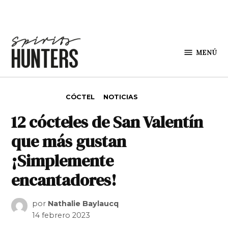
Saltar al contenido
MENÚ
Spirit
Hunters
PUBLICADO EN
CÓCTEL
NOTICIAS
12 cócteles de San Valentín
que más gustan
¡Simplemente
encantadores!
por
Nathalie Baylaucq
14 febrero 2023