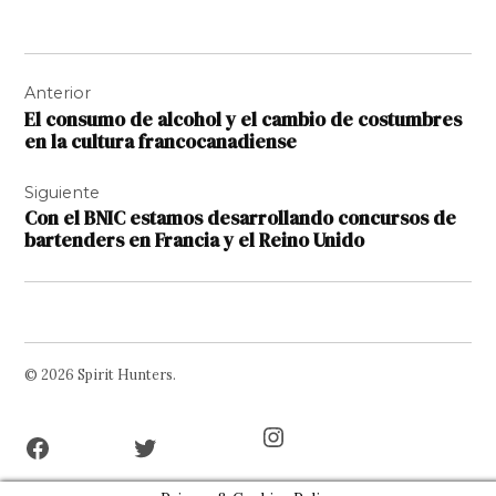
Navegación
Anterior
de
El consumo de alcohol y el cambio de costumbres
entradas
en la cultura francocanadiense
Siguiente
Con el BNIC estamos desarrollando concursos de
bartenders en Francia y el Reino Unido
© 2026 Spirit Hunters.
Facebook
Twitter
Instagram
Page
Username