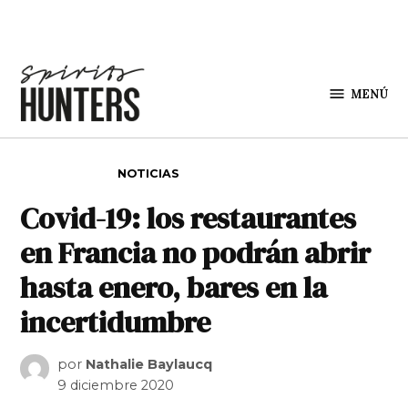
Saltar al contenido
MENÚ
Spirit
Hunters
PUBLICADO EN
NOTICIAS
Covid-19: los restaurantes
en Francia no podrán abrir
hasta enero, bares en la
incertidumbre
por
Nathalie Baylaucq
9 diciembre 2020