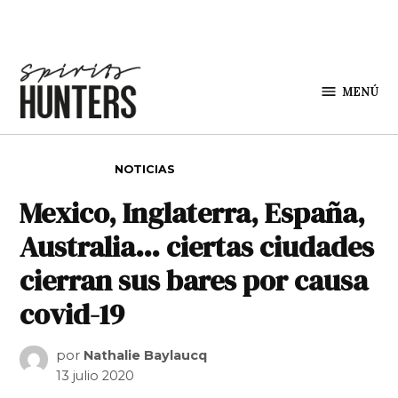
Saltar al contenido
MENÚ
Spirit
Hunters
PUBLICADO EN
NOTICIAS
Mexico, Inglaterra, España,
Australia… ciertas ciudades
cierran sus bares por causa
covid-19
por
Nathalie Baylaucq
13 julio 2020