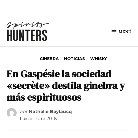
Saltar al contenido
MENÚ
Spirit
Hunters
PUBLICADO EN
GINEBRA
NOTICIAS
WHISKY
En Gaspésie la sociedad
«secrète» destila ginebra y
más espirituosos
por
Nathalie Baylaucq
1 diciembre 2018