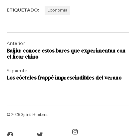
ETIQUETADO:
Economía
Navegación
Anterior
de
Baijiu: conoce estos bares que experimentan con
entradas
el licor chino
Siguiente
Los cócteles frappé imprescindibles del verano
© 2026 Spirit Hunters.
Facebook
Twitter
Instagram
Page
Username