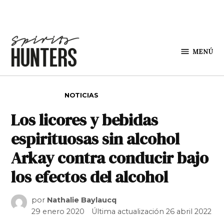
Saltar al contenido
MENÚ
Spirit
Hunters
PUBLICADO EN
NOTICIAS
Los licores y bebidas
espirituosas sin alcohol
Arkay contra conducir bajo
los efectos del alcohol
por
Nathalie Baylaucq
29 enero 2020
Última actualización
26 abril 2022