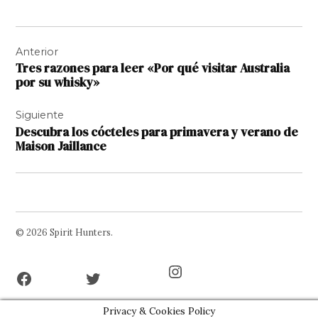
Navegación
Anterior
de
Tres razones para leer «Por qué visitar Australia
entradas
por su whisky»
Siguiente
Descubra los cócteles para primavera y verano de
Maison Jaillance
© 2026 Spirit Hunters.
Facebook
Twitter
Instagram
Page
Username
Privacy & Cookies Policy