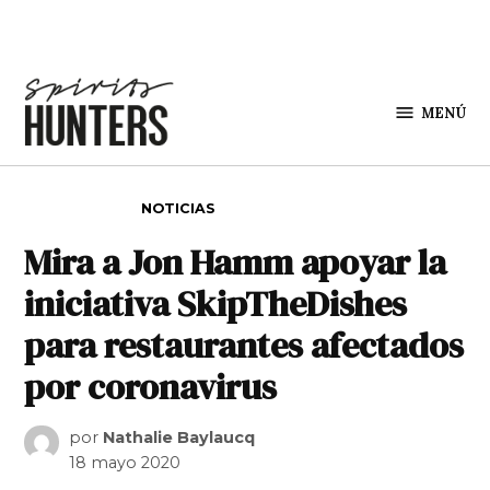
Saltar al contenido
MENÚ
Spirit
Hunters
PUBLICADO EN
NOTICIAS
Mira a Jon Hamm apoyar la
iniciativa SkipTheDishes
para restaurantes afectados
por coronavirus
por
Nathalie Baylaucq
18 mayo 2020