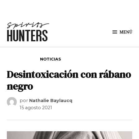
Saltar al contenido
MENÚ
Spirit
Hunters
PUBLICADO EN
NOTICIAS
Desintoxicación con rábano
negro
por
Nathalie Baylaucq
15 agosto 2021