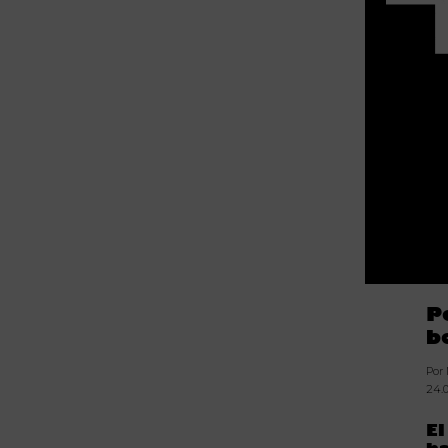
P
b
Por
24.
El