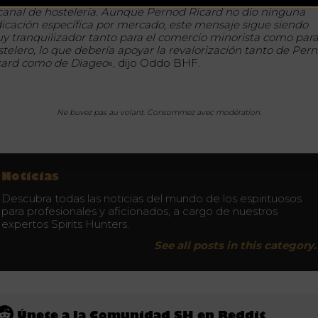
 canal de hostelería. Aunque Pernod Ricard no dio ninguna
dicación específica por mercado, este mensaje sigue siendo
y tranquilizador tanto para el comercio minorista como para
stelero, lo que debería apoyar la revalorización tanto de Per
card como de Diageo
«, dijo Oddo BHF.
Ne buvez pas au volant. Consommez avec modération.
Noticias
Descubra todas las noticias del mundo de los espirituosos
para profesionales y aficionados, a cargo de nuestros
expertos Spirits Hunters.
See all posts in this category.
Únete a la Comunidad SH en Reddit