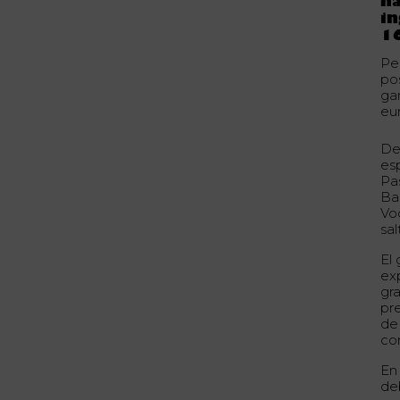
ha
in
1
Pe
po
ga
eu
De
es
Pa
Ba
Vo
sal
El
exp
gr
pr
de
com
En
de