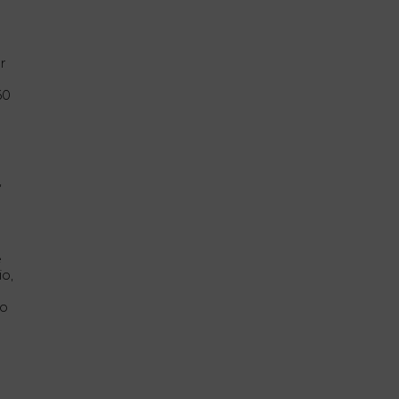
r
60
o
,
e
io,
co
s