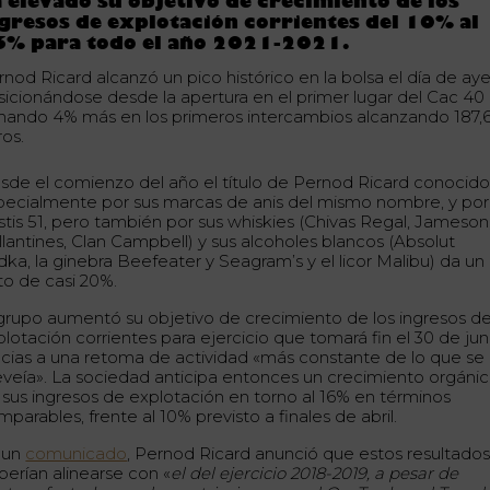
 elevado su objetivo de crecimiento de los
gresos de explotación corrientes del 10% al
6% para todo el año 2021-2021.
rnod Ricard alcanzó un pico histórico en la bolsa el día de aye
sicionándose desde la apertura en el primer lugar del Cac 40
nando 4% más en los primeros intercambios alcanzando 187,
ros.
sde el comienzo del año el título de Pernod Ricard conocid
pecialmente por sus marcas de anis del mismo nombre, y por
stis 51, pero también por sus whiskies (Chivas Regal, Jameson
llantines, Clan Campbell) y sus alcoholes blancos (Absolut
dka, la ginebra Beefeater y Seagram’s y el licor Malibu) da un
to de casi 20%.
 grupo aumentó su objetivo de crecimiento de los ingresos d
lotación corrientes para ejercicio que tomará fin el 30 de jun
acias a una retoma de actividad «más constante de lo que se
eveía». La sociedad anticipa entonces un crecimiento orgáni
 sus ingresos de explotación en torno al 16% en términos
parables, frente al 10% previsto a finales de abril.
 un
comunicado
, Pernod Ricard anunció que estos resultado
berían alinearse con «
el del ejercicio 2018-2019, a pesar de