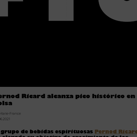
ernod Ricard alcanza pico histórico en 
olsa
 Marie-France
06.2021
 grupo de bebidas espirituosas
Pernod Ricar