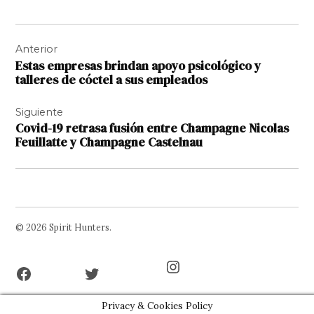
Navegación
Anterior
de
Estas empresas brindan apoyo psicológico y
entradas
talleres de cóctel a sus empleados
Siguiente
Covid-19 retrasa fusión entre Champagne Nicolas
Feuillatte y Champagne Castelnau
© 2026 Spirit Hunters.
Facebook
Twitter
Instagram
Page
Username
Privacy & Cookies Policy