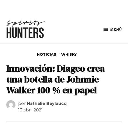
Saltar al contenido
MENÚ
Spirit
Hunters
PUBLICADO EN
NOTICIAS
WHISKY
Innovación: Diageo crea
una botella de Johnnie
Walker 100 % en papel
por
Nathalie Baylaucq
13 abril 2021