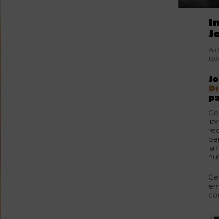
I
J
Par
13.0
J
D
pa
Ce 
lib
rec
pa
la
nu
Ce
em
co