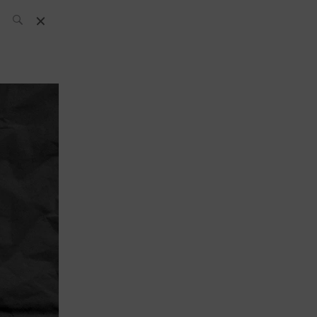
L’équipe SH
News
Compétitions
Évènements
What’s up
today
Bar
Bartender
Boutique