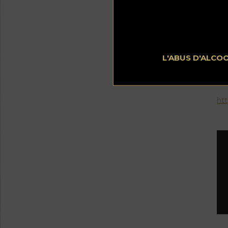
Li
te
dé
on
de
Un
L'ABUS D'ALCO
Le
pr
te
ht