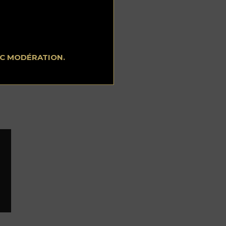
ls
ts
EC MODÉRATION.
s
la