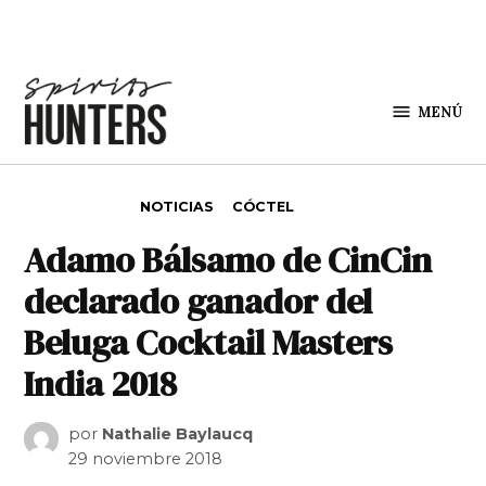
Saltar al contenido
MENÚ
Spirit
Hunters
PUBLICADO EN
NOTICIAS
CÓCTEL
Adamo Bálsamo de CinCin
declarado ganador del
Beluga Cocktail Masters
India 2018
por
Nathalie Baylaucq
29 noviembre 2018