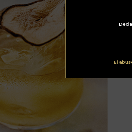
Decla
V
21.1
El
el
có
El abus
ex
af
de