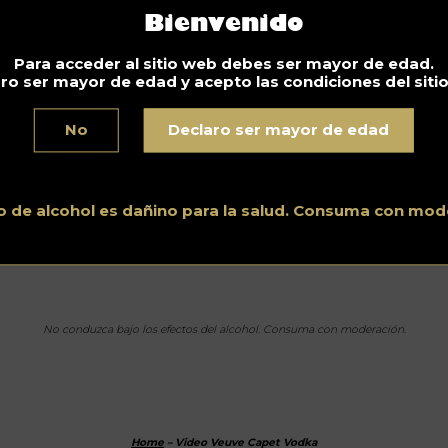
Bienvenido
Para acceder al sitio web debes ser mayor de edad.
Noticias
ro ser mayor de edad y acepto las condiciones del siti
ideo Veuve Capet Vodka
1.2018
No
Declaro ser mayor de edad
vodka Veuve Capet
es audaz e irreverente. Es el primer vo
aborado con uvas chardonnay, que rompe completamente lo
digos de este mundo. Este nuevo espíritu vanguardista comb
o de alcohol es dañino para la salud. Consuma con mod
periencia, herencia y delicadeza. El vodka Veuve Capet se
irmó como el coraje de María Antonieta de la época, reina lib
 toda regla. Encuéntrala en
veuve-capet.com
!
No conduzca bajo los efectos del alcohol. Consuma con moderación.
Home
–
Video Veuve Capet Vodka