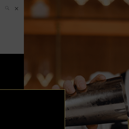
El Equipo SH
Noticias
Archivos:
What’s Up
Today
Bares
Bartenders
Boutique
Cócteles