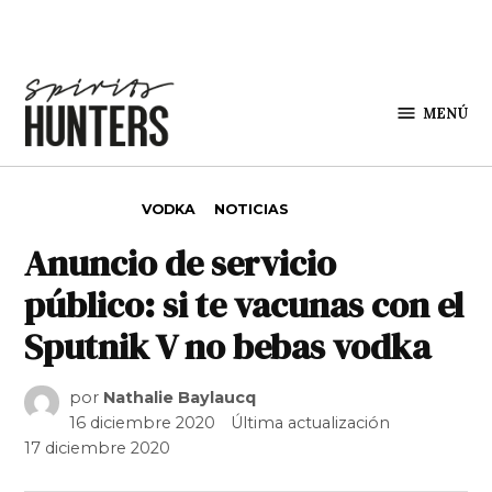
Saltar al contenido
MENÚ
Spirit
Hunters
PUBLICADO EN
VODKA
NOTICIAS
Anuncio de servicio
público: si te vacunas con el
Sputnik V no bebas vodka
por
Nathalie Baylaucq
16 diciembre 2020
Última actualización
17 diciembre 2020