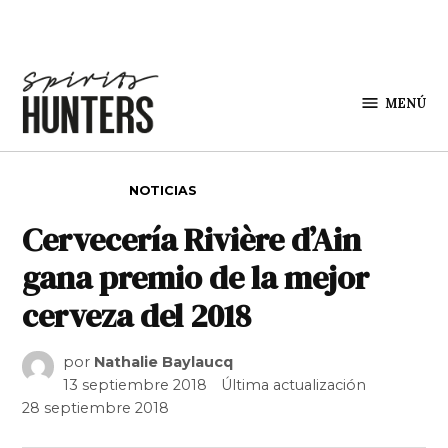
Saltar al contenido
MENÚ
Spirit
Hunters
PUBLICADO EN
NOTICIAS
Cervecería Rivière d’Ain
gana premio de la mejor
cerveza del 2018
por
Nathalie Baylaucq
13 septiembre 2018
Última actualización
28 septiembre 2018