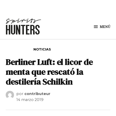
Saltar al contenido
MENÚ
Spirit
Hunters
PUBLICADO EN
NOTICIAS
Berliner Luft: el licor de
menta que rescató la
destilería Schilkin
por
contributeur
14 marzo 2019