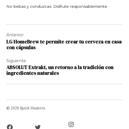
No bebas y conduzcas. Disfrute responsablemente.
Navegación
Anterior
de
LG HomeBrew te permite crear tu cerveza en casa
entradas
con cápsulas
Siguiente
ABSOLUT Extrakt, un retorno a la tradición con
ingredientes naturales
© 2026 Spirit Hunters.
Facebook
Twitter
Instagram
Page
Username