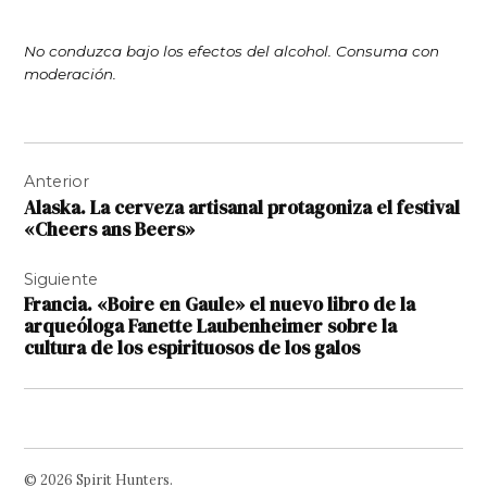
No conduzca bajo los efectos del alcohol. Consuma con
moderación.
Navegación
Anterior
de
Alaska. La cerveza artisanal protagoniza el festival
entradas
«Cheers ans Beers»
Siguiente
Francia. «Boire en Gaule» el nuevo libro de la
arqueóloga Fanette Laubenheimer sobre la
cultura de los espirituosos de los galos
© 2026 Spirit Hunters.