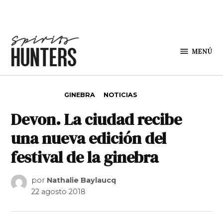
Saltar al contenido
MENÚ
Spirit
Hunters
PUBLICADO EN
GINEBRA
NOTICIAS
Devon. La ciudad recibe
una nueva edición del
festival de la ginebra
por
Nathalie Baylaucq
22 agosto 2018