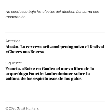
No conduzca bajo los efectos del alcohol. Consuma con
moderación.
Navegación
Anterior
de
Alaska. La cerveza artisanal protagoniza el festival
entradas
«Cheers ans Beers»
Siguiente
Francia. «Boire en Gaule» el nuevo libro de la
arqueóloga Fanette Laubenheimer sobre la
cultura de los espirituosos de los galos
© 2026 Spirit Hunters.