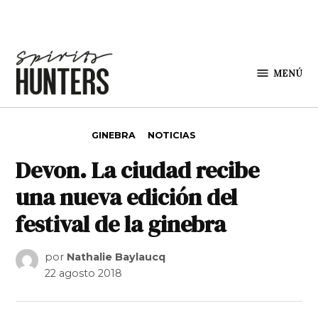
Saltar al contenido
MENÚ
Spirit
Hunters
PUBLICADO EN
GINEBRA
NOTICIAS
Devon. La ciudad recibe
una nueva edición del
festival de la ginebra
por
Nathalie Baylaucq
22 agosto 2018