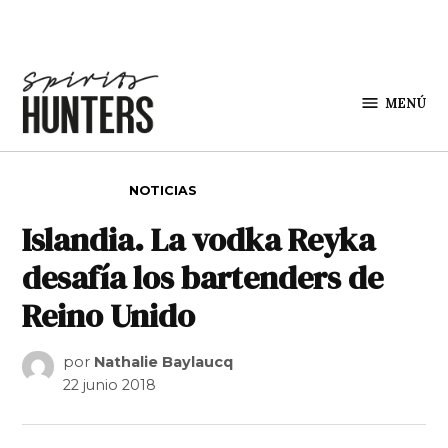
Saltar al contenido
MENÚ
Spirit
Hunters
PUBLICADO EN
NOTICIAS
Islandia. La vodka Reyka
desafía los bartenders de
Reino Unido
por
Nathalie Baylaucq
22 junio 2018