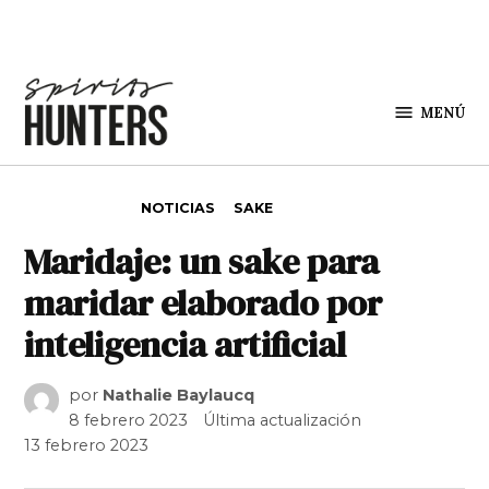
Saltar al contenido
MENÚ
Spirit
Hunters
PUBLICADO EN
NOTICIAS
SAKE
Maridaje: un sake para
maridar elaborado por
inteligencia artificial
por
Nathalie Baylaucq
8 febrero 2023
Última actualización
13 febrero 2023