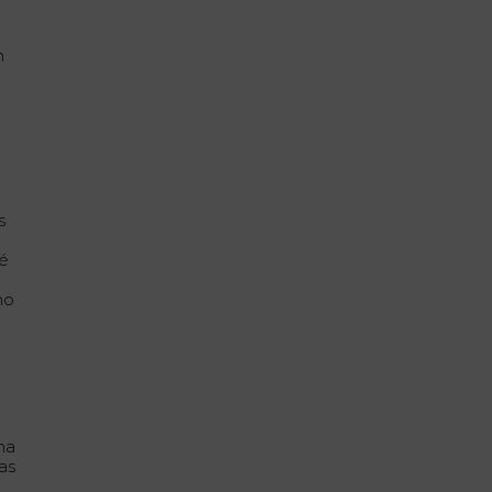
n
s
ñé
mo
l
na
as