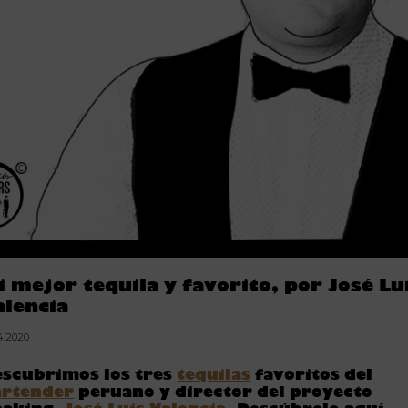
i mejor tequila y favorito, por José Lu
alencia
04.2020
escubrimos los tres
tequilas
favoritos del
artender
peruano y director del proyecto