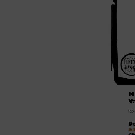
M
V
18.
D
b