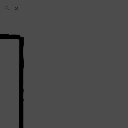
El Equipo SH
Noticias
Archivos:
What’s Up
Today
Bares
Bartenders
Boutique
Cócteles