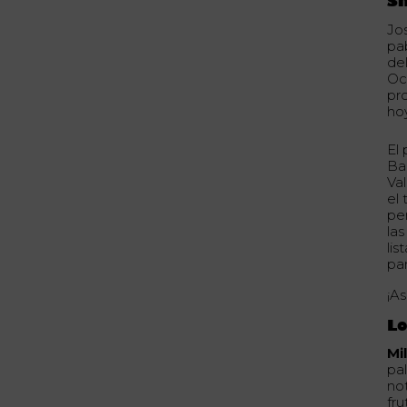
S
Jo
pa
del
Oc
pr
ho
El
Ba
Val
el
pe
la
li
par
¡As
Lo
Mi
pa
no
fru