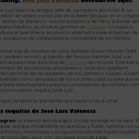
haking,
José Luis Valencia
. Descúbrelo aquí.
sé Luis Valencia, antiguo jefe de camareros del Hotel B, un
bellón de verano construido en la Belle Époque, en el corazó
 distrito de Barranco, una zona histórica de Perú, al borde del
éano Pacífico, es ahora el gerente de
Shaking
. Un espacio
ofesional que ofrece accesorios diseñados para el barman de
y: productos de calidad para la comodidad de los clientes.
 primer bar de cerveza de Lima, llamado Nuevo Mundo Draft
r, también recurrió al talento del famoso barman José Luis
encia para crear esta lista de
cócteles
de cerveza. Este bar e
 templo de las cervezas artesanales y tenía que satisfacer
rfectamente las necesidades de los clientes y turistas. «Dise
s bebidas como derivados de los cócteles clásicos para que la
sta fuera atractiva tanto para los conocedores de cócteles co
a los novatos», explica José Luis.
í que ya sabes lo que tienes que hacer si vas a Lima!
s tequilas de José Luis Valencia
lagros:
un intenso aroma a apio cocido emerge en la nariz. E
ladar, aunque inicialmente es aceitoso y fluido, termina con u
ta fresca y mentolada. Los siguientes sabores hacen resaltar l
tas tropicales, pero con una ligera nota de base.