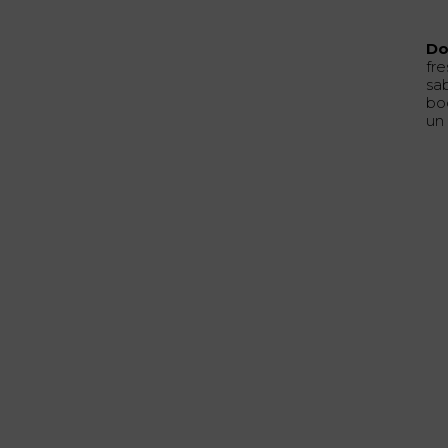
Do
fr
sa
bo
un