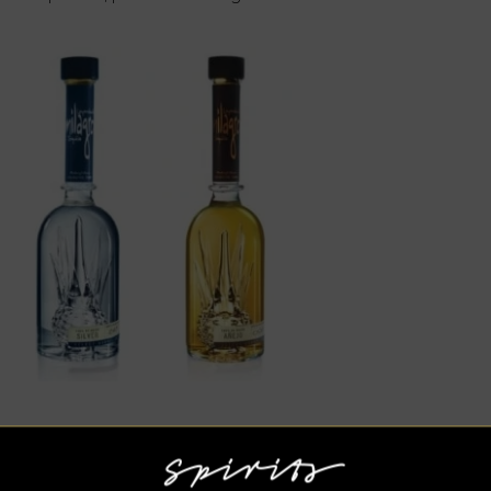
rradura:
Este tequila ligeramente dorado ofrece los clásicos
omas de agave, vainilla y caramelo. También tiene un ligero
bor a alcohol con toques de cáscara de naranja y cedro. En el