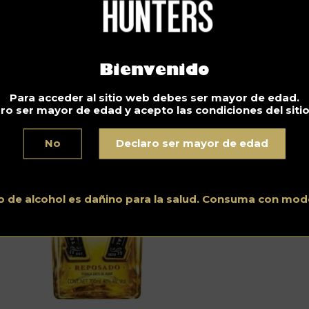
ladar, este es un tequila de cuerpo medio agradable. La
rradura recubre ligeramente la lengua y tiene una mezcla de
tas picantes, de roble y de agave ligero. Además, notas de
nilla y un ligero sabor a tierra. El final es ligero, con más sabor
 especias de cocina y vainilla. Un final de agave muy agradabl
Bienvenido
Para acceder al sitio web debes ser mayor de edad.
ro ser mayor de edad y acepto las condiciones del siti
No
Declaro ser mayor de edad
o de alcohol es dañino para la salud. Consuma con mod