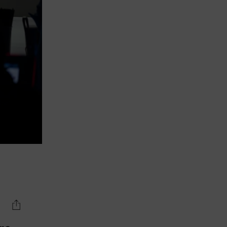
Lujo y Lifestyle
Recetas
Abecedario
No Beba y
Conduzca
Competencias
Urgency Planet
Boletín Spirits
Hunters