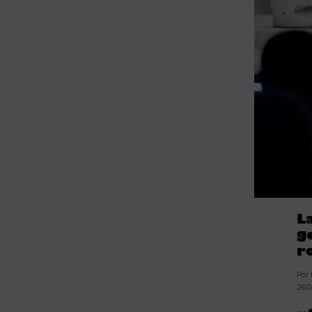
La
g
r
Por
26.