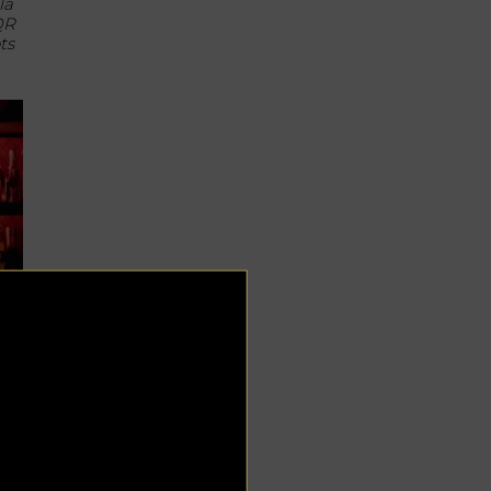
la
QR
ts