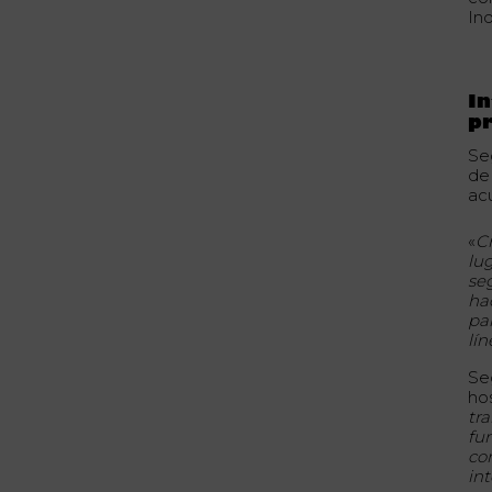
Ind
In
pr
Se
de
ac
«
Cr
lu
se
ha
par
lí
Se
ho
tr
fu
co
in