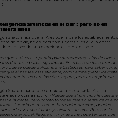
ia.
teligencia artificial en el bar : pero no en
imera línea
gún Shatbhi, aunque la IA es buena para los establecimiento
 comida rápida, no es ideal para lugares a los que la gente
ude en busca de una experiencia, como los bares.
eo que la IA es estupenda para aeropuertos, salas de cine, etc
gares donde se busca algo rápido. En el caso de los bartender
guro que se puede utilizar entre bastidores, para saber cómo
cer que el bar sea más eficiente, cómo empaquetar los coste
a inventar frases para los cócteles, etc., pero no en primera
nea
«.
gún Shatbhi, aunque se empiece a introducir la IA en la
stelería, no durará mucho. «
Puede que al principio le cueste e
abajo a la gente, pero pronto todos se darán cuenta de que n
nciona. Cuando tratas con un bartender humano, puedes
municarle tus necesidades y solicitar cambios. Pero con la
teligencia artificial, llegará un momento en que tendrás que