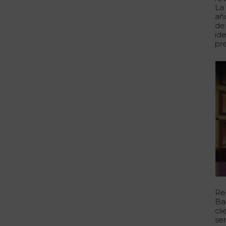
La
año
de
id
pr
Re
Bar
cl
se