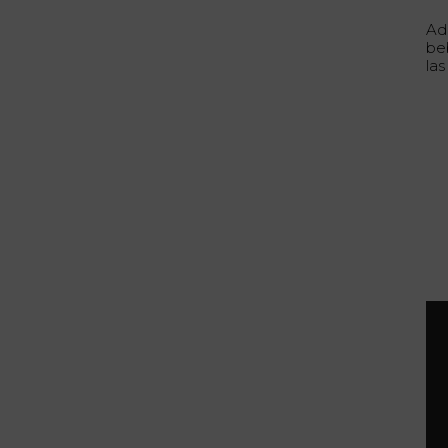
Ade
be
la