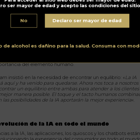
to by
Aleksandr Popov
on
Unsplash
ro ser mayor de edad y acepto las condiciones del siti
No
Declaro ser mayor de edad
 equilibrio entre la IA y el toque humano
público, sin embargo, tenía opiniones divididas. Mientras algu
rmaron que la introducción de la IA restará creatividad al sect
o de alcohol es dañino para la salud. Consuma con mod
ros opinaron que la IA podría ayudar a crear experiencias
rsonalizadas, haciendo más eficientes los procesos implicado
nque la IA es un gran concepto, no hay que olvidar la
portancia del elemento humano.
am insistió en la necesidad de encontrar un equilibrio: «
La IA
tá aquí y ha venido para quedarse. Ahora nos toca a nosotros
contrar un equilibrio entre ambas para atender a los clientes
 mejor manera posible. El toque y el tacto humanos combina
n las posibilidades de la IA aportarán la mejor experiencia
«.
volución de la IA en todo el mundo
cias a la IA, las aplicaciones, los quioscos y los chatbots está
volucionando la experiencia del consumidor en todo el mund