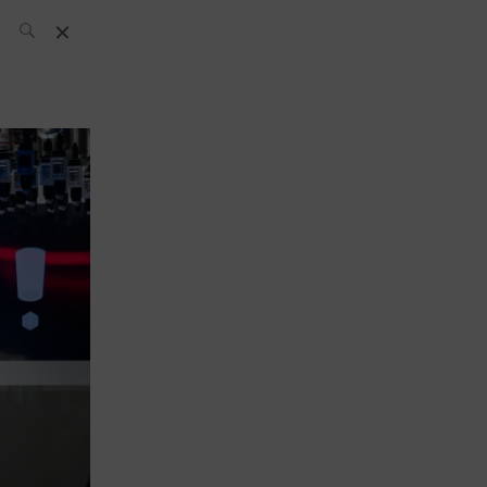
El Equipo SH
Noticias
Archivos:
What’s Up
Today
Bares
Bartenders
Boutique
Cócteles