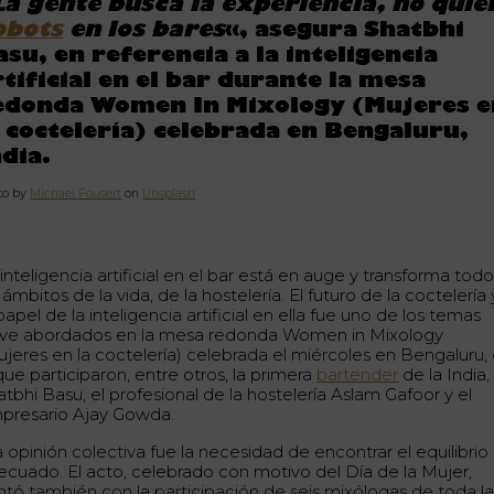
La gente busca la experiencia, no quie
obots
en los bares
«, asegura Shatbhi
asu, en referencia a la inteligencia
rtificial en el bar durante la mesa
edonda Women In Mixology (Mujeres e
a coctelería) celebrada en Bengaluru,
ndia.
to by
Michael Fousert
on
Unsplash
inteligencia artificial en el bar está en auge y transforma tod
 ámbitos de la vida, de la hostelería. El futuro de la coctelería 
papel de la inteligencia artificial en ella fue uno de los temas
ave abordados en la mesa redonda Women in Mixology
ujeres en la coctelería) celebrada el miércoles en Bengaluru,
que participaron, entre otros, la primera
bartender
de la India,
tbhi Basu, el profesional de la hostelería Aslam Gafoor y el
presario Ajay Gowda.
a opinión colectiva fue la necesidad de encontrar el equilibrio
ecuado. El acto, celebrado con motivo del Día de la Mujer,
ntó también con la participación de seis mixólogas de toda l