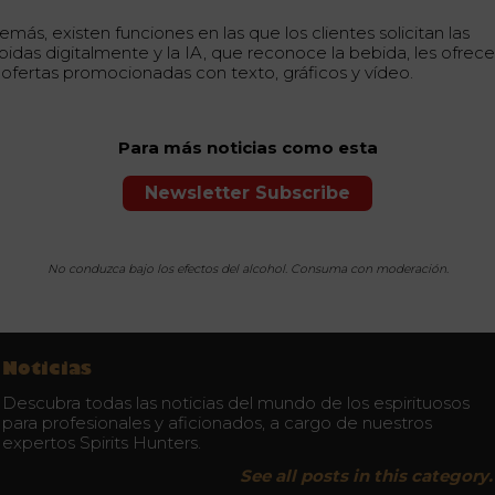
más, existen funciones en las que los clientes solicitan las
bidas digitalmente y la IA, que reconoce la bebida, les ofrec
s ofertas promocionadas con texto, gráficos y vídeo.
Para más noticias como esta
Newsletter Subscribe
No conduzca bajo los efectos del alcohol. Consuma con moderación.
Noticias
Descubra todas las noticias del mundo de los espirituosos
para profesionales y aficionados, a cargo de nuestros
expertos Spirits Hunters.
See all posts in this category.