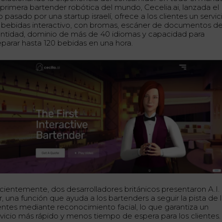
 primera bartender robótica del mundo, Cecelia.ai, lanzada el
 pasado por una startup israelí, ofrece a los clientes un servic
 bebidas interactivo, con bromas, escáner de documentos d
entidad, dominio de más de 40 idiomas y capacidad para
eparar hasta 120 bebidas en una hora.
cientemente, dos desarrolladores británicos presentaron A.I.
, una función que ayuda a los bartenders a seguir la pista de 
ientes mediante reconocimiento facial, lo que garantiza un
rvicio más rápido y menos tiempo de espera para los clientes.