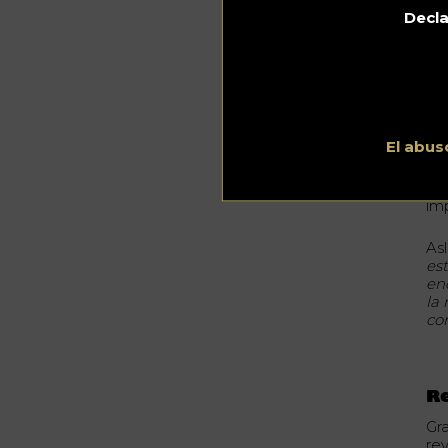
Pho
Decla
El
El 
afi
El abus
ot
pe
Au
im
Asl
es
en
la
co
Re
Gra
re