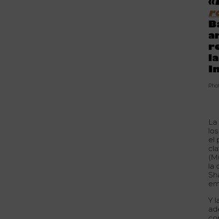
«
r
B
a
r
l
I
Pho
La 
los
el 
cl
(M
la 
Sha
em
Y l
ad
co