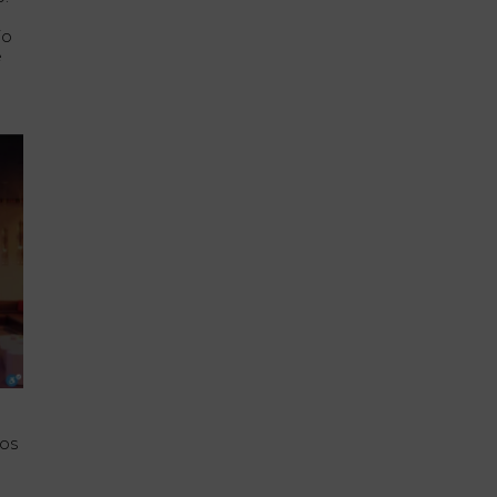
io
e
los