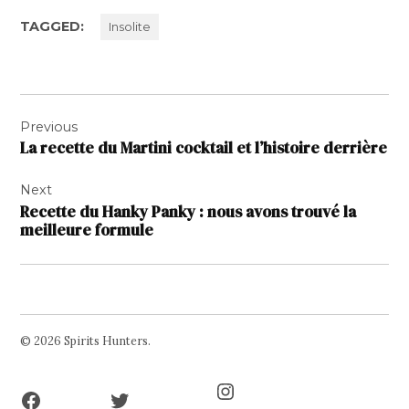
TAGGED:
Insolite
Navigation
Previous
de
La recette du Martini cocktail et l’histoire derrière
l’article
Next
Recette du Hanky Panky : nous avons trouvé la
meilleure formule
© 2026 Spirits Hunters.
Facebook
Twitter
Instagram
Page
Username