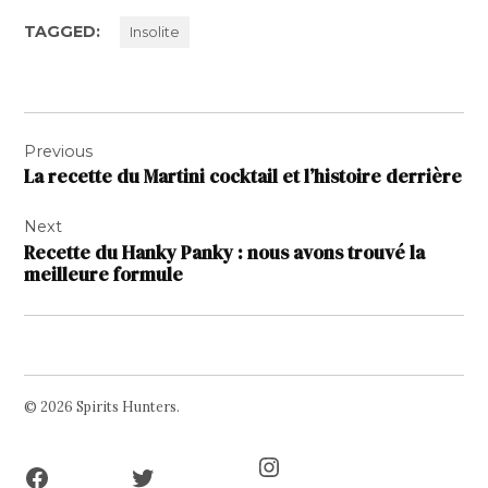
TAGGED:
Insolite
Navigation
Previous
de
La recette du Martini cocktail et l’histoire derrière
l’article
Next
Recette du Hanky Panky : nous avons trouvé la
meilleure formule
© 2026 Spirits Hunters.
Facebook
Twitter
Instagram
Page
Username