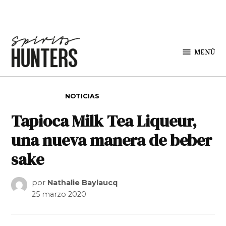
Saltar al contenido
MENÚ
Spirit
Hunters
PUBLICADO EN
NOTICIAS
Tapioca Milk Tea Liqueur,
una nueva manera de beber
sake
por
Nathalie Baylaucq
25 marzo 2020