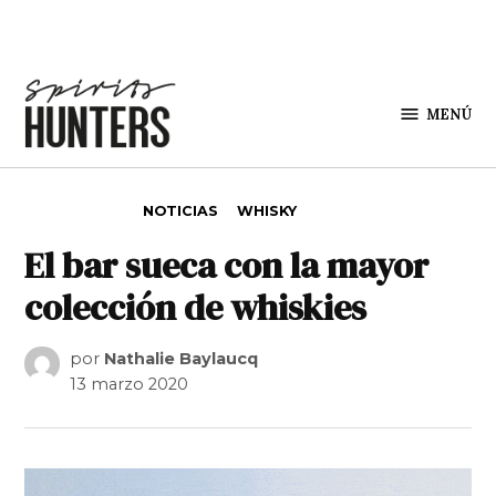
Saltar al contenido
MENÚ
Spirit
Hunters
PUBLICADO EN
NOTICIAS
WHISKY
El bar sueca con la mayor
colección de whiskies
por
Nathalie Baylaucq
13 marzo 2020