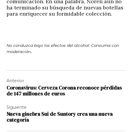
comunicación. En una palabra, Norén aún no
ha terminado su búsqueda de nuevas botellas
para enriquecer su formidable colección.
No conduzca bajo los efectos del alcohol.
Consuma con
.
moderación
Navegación
Anterior
de
Coronavirus: Cerveza Corona reconoce pérdidas
entradas
de 147 millones de euros
Siguiente
Nueva ginebra Sui de Suntory crea una nueva
categoría