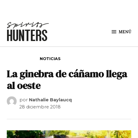
Saltar al contenido
MENÚ
Spirit
Hunters
PUBLICADO EN
NOTICIAS
La ginebra de cáñamo llega
al oeste
por
Nathalie Baylaucq
28 diciembre 2018