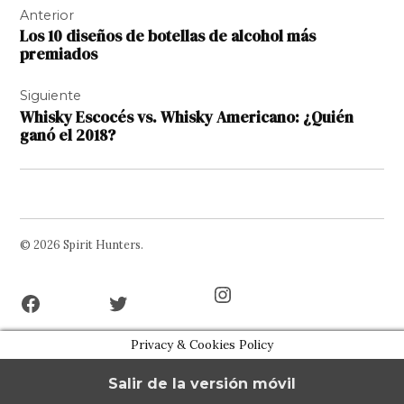
Anterior
de
Los 10 diseños de botellas de alcohol más
entradas
premiados
Siguiente
Whisky Escocés vs. Whisky Americano: ¿Quién
ganó el 2018?
© 2026 Spirit Hunters.
Facebook
Twitter
Instagram
Page
Username
Privacy & Cookies Policy
Salir de la versión móvil