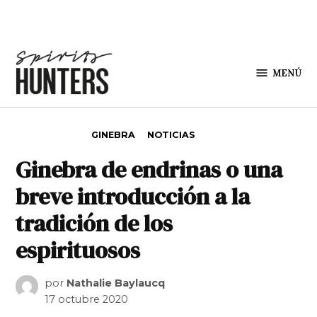
Saltar al contenido
MENÚ
Spirit
Hunters
PUBLICADO EN
GINEBRA
NOTICIAS
Ginebra de endrinas o una
breve introducción a la
tradición de los
espirituosos
por
Nathalie Baylaucq
17 octubre 2020