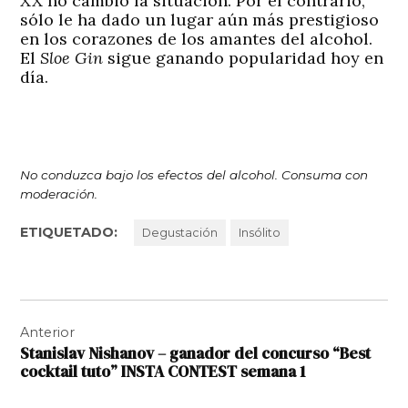
XX no cambió la situación. Por el contrario,
sólo le ha dado un lugar aún más prestigioso
en los corazones de los amantes del alcohol.
El
Sloe Gin
sigue ganando popularidad hoy en
día.
No conduzca bajo los efectos del alcohol.
Consuma con
moderación.
ETIQUETADO:
Degustación
Insólito
Navegación
Anterior
de
Stanislav Nishanov – ganador del concurso “Best
entradas
cocktail tuto” INSTA CONTEST semana 1