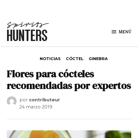
Saltar al contenido
MENÚ
Spirit
Hunters
PUBLICADO EN
NOTICIAS
CÓCTEL
GINEBRA
Flores para cócteles
recomendadas por expertos
por
contributeur
24 marzo 2019