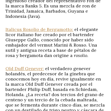
ingenioso creador del representativo ron de
la marca Banks 5. Es una mezcla de ron de
Trinidad, Jamaica, Barbados, Guyana e
Indonesia (Java).
Italicus Rosolio de Bergamotto:
el elegante
licor italiano fue creado por el bartender
Giuseppe Gallo, conocido por haber sido
embajador del vermut Marini & Rosso. Una
sutil y antigua receta a base de pétalos de
rosa y bergamota dan origine a
rosolio
.
Old Duff Genever:
el verdadero genever
holandés, el predecesor de la ginebra que
conocemos hoy en día, revive igualmente en
la marca Old Duff Genever creada por el
bartender Philip Duff, basada en Schiedam,
Holanda. ¿La receta? dos tercios del grano de
centeno y un tercio de la cebada malteada,
que se fermenta durante cinco días, se mezcla
con un destilado de trigo neutro y cáscara de