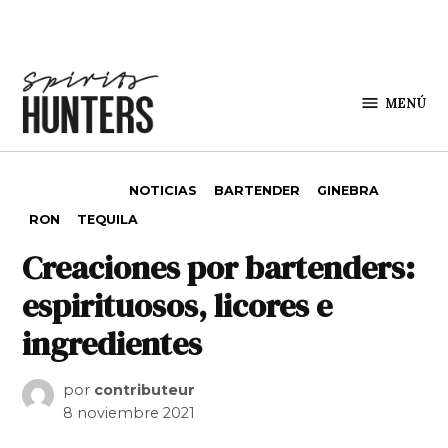
Saltar al contenido
MENÚ
Spirit
Hunters
PUBLICADO EN
NOTICIAS
BARTENDER
GINEBRA
RON
TEQUILA
Creaciones por bartenders:
espirituosos, licores e
ingredientes
por
contributeur
8 noviembre 2021