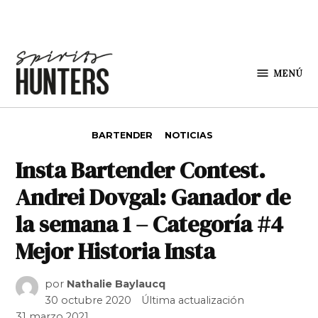
Saltar al contenido
MENÚ
Spirit
Hunters
PUBLICADO EN
BARTENDER
NOTICIAS
Insta Bartender Contest.
Andrei Dovgal: Ganador de
la semana 1 – Categoría #4
Mejor Historia Insta
por
Nathalie Baylaucq
30 octubre 2020
Última actualización
31 marzo 2021