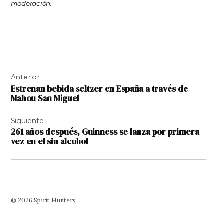
moderación.
Navegación
Anterior
de
Estrenan bebida seltzer en España a través de
entradas
Mahou San Miguel
Siguiente
261 años después, Guinness se lanza por primera
vez en el sin alcohol
© 2026 Spirit Hunters.
Facebook
Twitter
Instagram