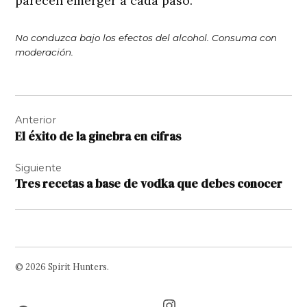
parecen emerger a cada paso.
No conduzca bajo los efectos del alcohol. Consuma con
moderación.
Navegación
Anterior
de
El éxito de la ginebra en cifras
entradas
Siguiente
Tres recetas a base de vodka que debes conocer
© 2026 Spirit Hunters.
Facebook
Twitter
Instagram
Page
Username