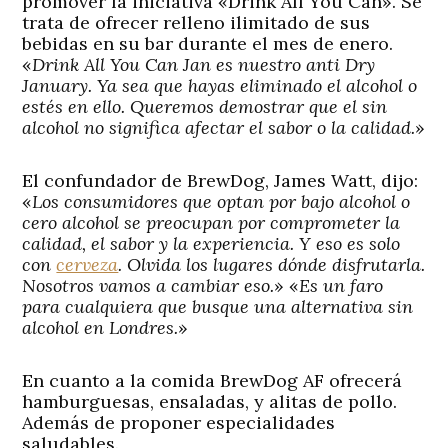
promover la iniciativa «Drink All You Can». Se
trata de ofrecer relleno ilimitado de sus
bebidas en su bar durante el mes de enero.
«
Drink All You Can Jan es nuestro anti Dry
January. Ya sea que hayas eliminado el alcohol o
estés en ello. Queremos demostrar que el sin
alcohol no significa afectar el sabor o la calidad.
»
El confundador de BrewDog, James Watt, dijo:
«
Los consumidores que optan por bajo alcohol o
cero alcohol se preocupan por comprometer la
calidad, el sabor y la experiencia. Y eso es solo
con
cerveza
. Olvida los lugares dónde disfrutarla.
Nosotros vamos a cambiar eso.
» «
Es un faro
para cualquiera que busque una alternativa sin
alcohol en Londres.
»
En cuanto a la comida BrewDog AF ofrecerá
hamburguesas, ensaladas, y alitas de pollo.
Además de proponer especialidades
saludables.