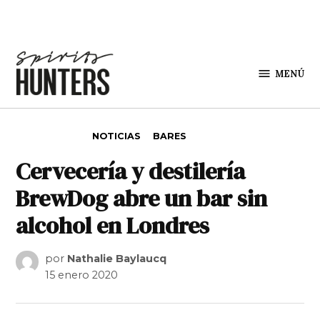
Saltar al contenido
MENÚ
Spirit
Hunters
PUBLICADO EN
NOTICIAS
BARES
Cervecería y destilería
BrewDog abre un bar sin
alcohol en Londres
por
Nathalie Baylaucq
15 enero 2020