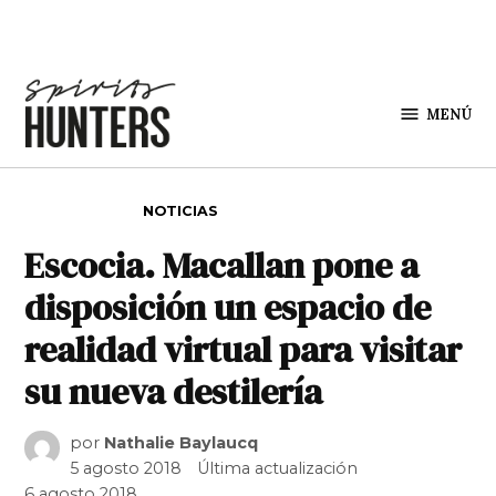
Saltar al contenido
MENÚ
Spirit
Hunters
PUBLICADO EN
NOTICIAS
Escocia. Macallan pone a
disposición un espacio de
realidad virtual para visitar
su nueva destilería
por
Nathalie Baylaucq
5 agosto 2018
Última actualización
6 agosto 2018