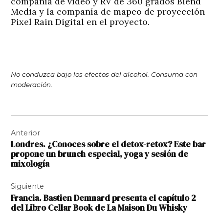
compañía de video y RV de 360 grados Blend
Media y la compañía de mapeo de proyección
Pixel Rain Digital en el proyecto.
No conduzca bajo los efectos del alcohol. Consuma con
moderación.
Navegación
Anterior
de
Londres. ¿Conoces sobre el detox-retox? Este bar
entradas
propone un brunch especial, yoga y sesión de
mixología
Siguiente
Francia. Bastien Demnard presenta el capítulo 2
del Libro Cellar Book de La Maison Du Whisky