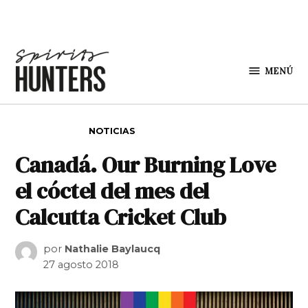
Saltar al contenido
MENÚ
Spirit
Hunters
PUBLICADO EN
NOTICIAS
Canadá. Our Burning Love
el cóctel del mes del
Calcutta Cricket Club
por
Nathalie Baylaucq
27 agosto 2018