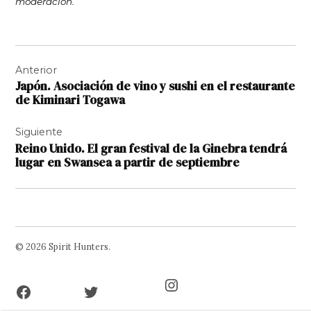
moderación.
Navegación
Anterior
de
Japón. Asociación de vino y sushi en el restaurante
entradas
de Kiminari Togawa
Siguiente
Reino Unido. El gran festival de la Ginebra tendrá
lugar en Swansea a partir de septiembre
© 2026 Spirit Hunters.
Facebook
Twitter
Instagram
Page
Username