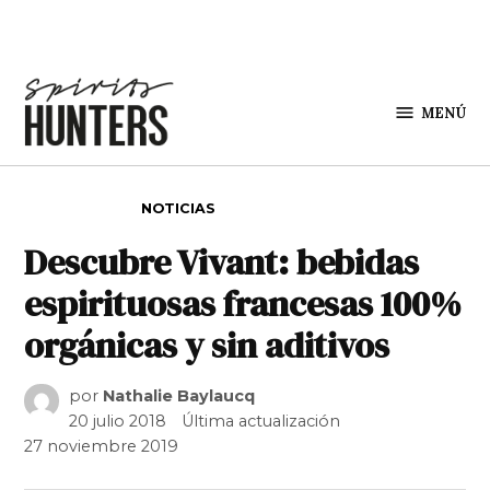
Saltar al contenido
MENÚ
Spirit
Hunters
PUBLICADO EN
NOTICIAS
Descubre Vivant: bebidas
espirituosas francesas 100%
orgánicas y sin aditivos
por
Nathalie Baylaucq
20 julio 2018
Última actualización
27 noviembre 2019