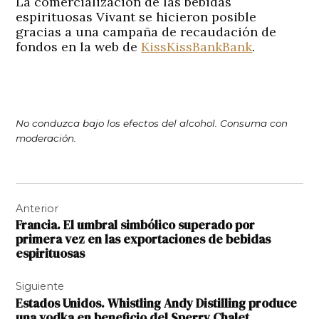
La comercialización de las bebidas
espirituosas Vivant se hicieron posible
gracias a una campaña de recaudación de
fondos en la web de
KissKissBankBank
.
No conduzca bajo los efectos del alcohol. Consu
ma con
moderación.
Navegación
Anterior
de
Francia. El umbral simbólico superado por
entradas
primera vez en las exportaciones de bebidas
espirituosas
Siguiente
Estados Unidos. Whistling Andy Distilling produce
una vodka en beneficio del Sperry Chalet