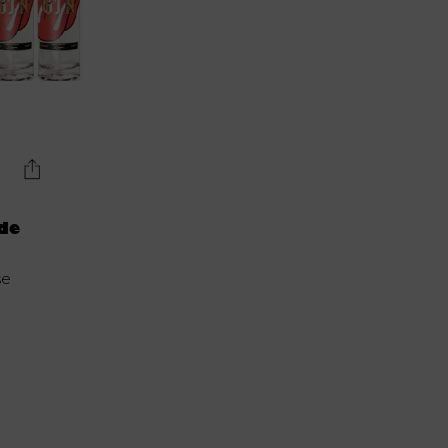
Lujo y Lifestyle
Recetas
Abecedario
No Beba y
Conduzca
Competencias
Urgency Planet
de
Boletín Spirits
se
Hunters