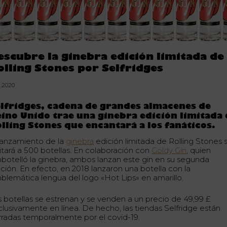
escubre la ginebra edición limitada de
olling Stones por Selfridges
1.2020
lfridges, cadena de grandes almacenes de
ino Unido trae una ginebra edición limitada 
lling Stones
que encantará a los fanáticos.
 lanzamiento de la
ginebra
edición limitada de Rolling Stones 
mitará a 500 botellas. En colaboración con
Goldy Gin
, quien
botelló la ginebra, ambos lanzan este gin en su segunda
ición. En efecto, en 2018 lanzaron una botella con la
blemática lengua del logo «Hot Lips» en amarillo.
s botellas se estrenan y se venden a un precio de 49,99 £
clusivamente en línea. De hecho, las tiendas Selfridge están
rradas temporalmente por el covid-19.