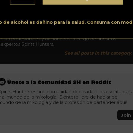
No conduzca bajo los efectos del alcohol. Consuma con moderación.
o de alcohol es dañino para la salud. Consuma con mod
Noticias
Descubra todas las noticias del mundo de los espirituosos
para profesionales y aficionados, a cargo de nuestros
expertos Spirits Hunters.
See all posts in this category.
Únete a la Comunidad SH en Reddit
Spirits Hunters es una comunidad dedicada a los espirituosos
y al mundo de la mixología. ¡Siéntete libre de hablar del
mundo de la mixología y de la profesión de bartender aquí!
Join