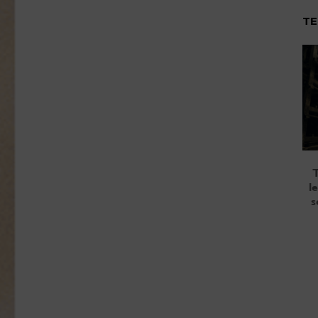
TE
T
l
s