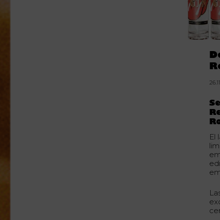
D
R
26.1
Se
Re
Ro
El
li
em
ed
em
La
ex
ce