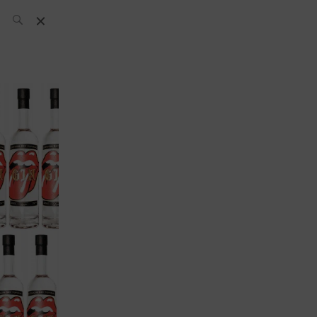
El Equipo SH
Noticias
Archivos:
What’s Up
Today
Bares
Bartenders
Boutique
Cócteles