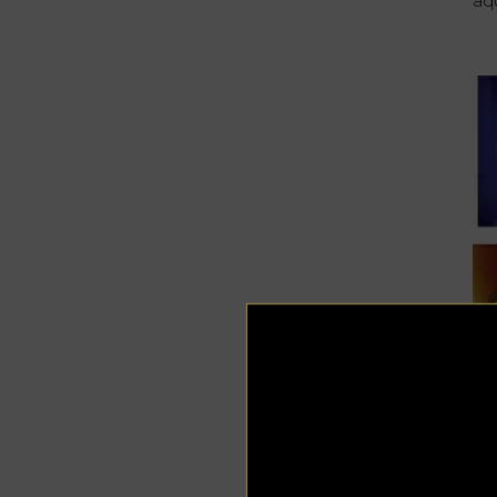
aqu
Et
El 
al
cr
Pr