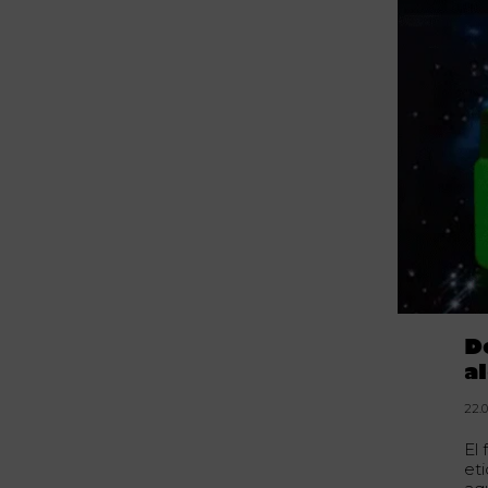
D
a
22.
El
et