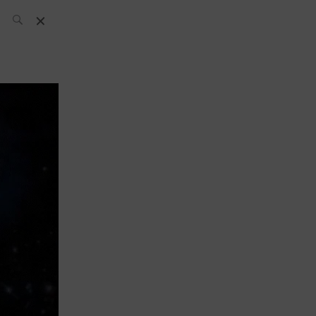
El Equipo SH
Noticias
Archivos:
What’s Up
Today
Bares
Bartenders
Boutique
Cócteles