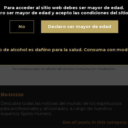
Para acceder al sitio web debes ser mayor de edad.
n embargo, y de ahora en adelante la sociedad propone en el
ro ser mayor de edad y acepto las condiciones del siti
rcado asiático las etiquetas bicolores impresas en flexografía
emás, de las etiquetas 100% estaño con barniz fosforescente
a luz negra y discotecas. El barniz se aplica en las zonas de
No
Declaro ser mayor de edad
ieve o en el fondo de la etiqueta.
s una excelente manera de aumentar la visibilidad de una
rca en los muros de botella como sucede en las discotecas
.»
lica Olivier Vandenbosch, dirigente de Etiq’Etain.
o de alcohol es dañino para la salud. Consuma con mod
No conduzca bajo los efectos del alcohol. Consuma con moderación.
Noticias
Descubra todas las noticias del mundo de los espirituosos
para profesionales y aficionados, a cargo de nuestros
expertos Spirits Hunters.
See all posts in this category.