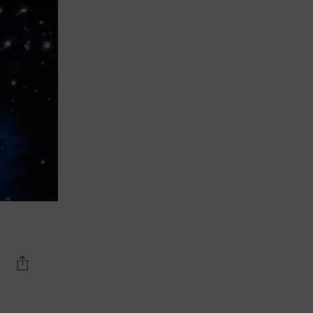
Lujo y Lifestyle
Recetas
Abecedario
No Beba y
Conduzca
Competencias
Urgency Planet
Boletín Spirits
Hunters