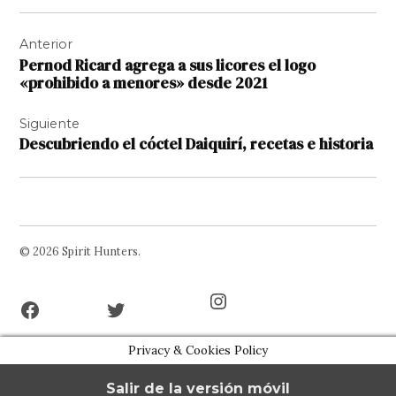
Navegación
Anterior
de
Pernod Ricard agrega a sus licores el logo
entradas
«prohibido a menores» desde 2021
Siguiente
Descubriendo el cóctel Daiquirí, recetas e historia
© 2026 Spirit Hunters.
Facebook
Twitter
Instagram
Page
Username
Privacy & Cookies Policy
Salir de la versión móvil