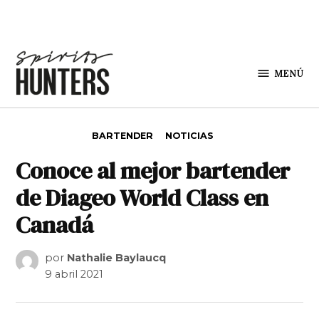
Saltar al contenido
MENÚ
Spirit
Hunters
PUBLICADO EN
BARTENDER
NOTICIAS
Conoce al mejor bartender
de Diageo World Class en
Canadá
por
Nathalie Baylaucq
9 abril 2021