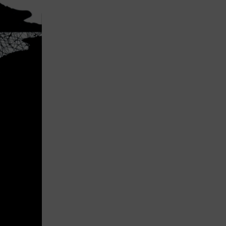
Lujo y Lifestyle
Recetas
Abecedario
No Beba y
Conduzca
Competencias
Urgency Planet
Boletín Spirits
Hunters