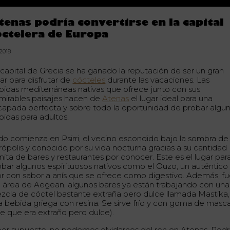
tenas podría convertirse en la capital
octelera de Europa
.2018
 capital de Grecia se ha ganado la reputación de ser un gran
ar para disfrutar de
cócteles
durante las vacaciones. Las
bidas mediterráneas nativas que ofrece junto con sus
mirables paisajes hacen de
Atenas
el lugar ideal para una
capada perfecta y sobre todo la oportunidad de probar algu
bidas para adultos.
do comienza en Psirri, el vecino escondido bajo la sombra de 
rópolis y conocido por su vida nocturna gracias a su cantidad
inita de bares y restaurantes por conocer. Este es el lugar par
obar algunos espirituosos nativos como el Ouzo, un auténtico
cor con sabor a anís que se ofrece como digestivo. Además, fu
l área de Aegean, algunos bares ya están trabajando con una
zcla de cóctel bastante extraña pero dulce llamada Mastika,
a bebida griega con resina. Se sirve frío y con goma de masc
je que era extraño pero dulce).
 por supuesto, no podemos olvidarnos del ron en Atenas. Podr