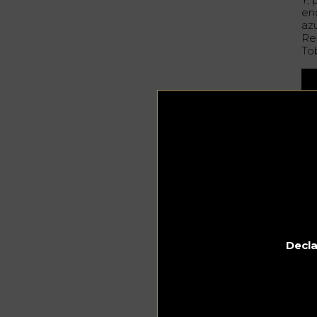
en
az
Re
To
Decla