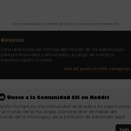
No conduzca bajo los efectos del alcohol. Consuma con moderación.
Noticias
Descubra todas las noticias del mundo de los espirituosos
para profesionales y aficionados, a cargo de nuestros
expertos Spirits Hunters.
See all posts in this category.
Únete a la Comunidad SH en Reddit
Spirits Hunters es una comunidad dedicada a los espirituosos
y al mundo de la mixología. ¡Siéntete libre de hablar del
mundo de la mixología y de la profesión de bartender aquí!
Join