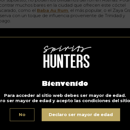
contrar muchos bares en la ciudad que ofrecen este cóctel
ucarado, como el
Baba Au Rum
, el más popular, o el Zaya Gr
serva con un toque de influencia proveniente de Trinidad y
bago.
Bienvenido
Para acceder al sitio web debes ser mayor de edad.
ro ser mayor de edad y acepto las condiciones del siti
No
Declaro ser mayor de edad