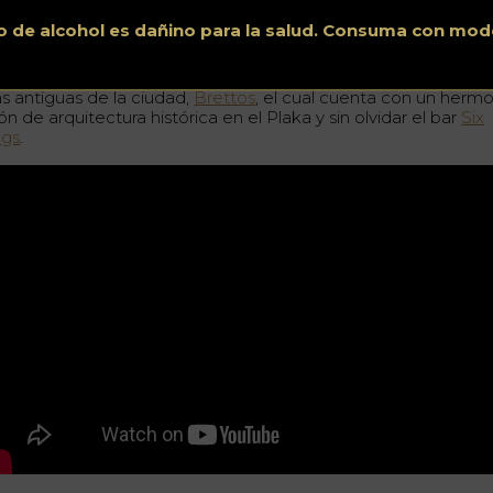
o de alcohol es dañino para la salud. Consuma con mod
emás, no puedes irte de Atenas sin probar sus cócteles nativ
 sus modernos bares como el iFeel, o en una de sus destilería
s antiguas de la ciudad,
Brettos
, el cual cuenta con un herm
ón de arquitectura histórica en el Plaka y sin olvidar el bar
Six
gs
.