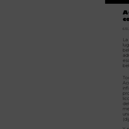
A
c
6.10
La
lug
be
ad
es
be
To
Ac
inf
pr
li
de
me
un
(di
Y,