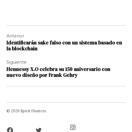
Navegación
Anterior
de
Identificarán sake falso con un sistema basado en
entradas
la blockchain
Siguiente
Hennessy X.O celebra su 150 aniversario con
nuevo diseño por Frank Gehry
© 2026 Spirit Hunters.
Facebook
Twitter
Instagram
Page
Username