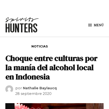
Saltar al contenido
MENÚ
Spirit
Hunters
PUBLICADO EN
NOTICIAS
Choque entre culturas por
la manía del alcohol local
en Indonesia
por
Nathalie Baylaucq
28 septiembre 2020