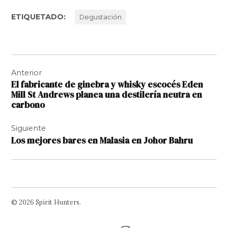
ETIQUETADO:
Degustación
Navegación
Anterior
de
El fabricante de ginebra y whisky escocés Eden
entradas
Mill St Andrews planea una destilería neutra en
carbono
Siguiente
Los mejores bares en Malasia en Johor Bahru
© 2026 Spirit Hunters.
Facebook
Twitter
Instagram
Page
Username