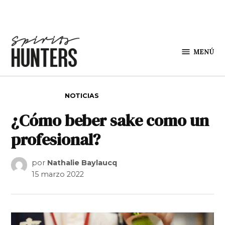
Saltar al contenido
MENÚ
Spirit
Hunters
PUBLICADO EN
NOTICIAS
¿Cómo beber sake como un
profesional?
por
Nathalie Baylaucq
15 marzo 2022